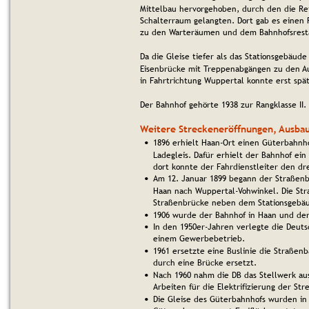
Mittelbau hervorgehoben, durch den die Re
Schalterraum gelangten. Dort gab es einen
zu den Warteräumen und dem Bahnhofsrest
Da die Gleise tiefer als das Stationsgebäude
Eisenbrücke mit Treppenabgängen zu den A
in Fahrtrichtung Wuppertal konnte erst spä
Der Bahnhof gehörte 1938 zur Rangklasse II.
Weitere Streckeneröffnungen, Ausba
1896 erhielt Haan-Ort einen Güterbahnh
•
Ladegleis. Dafür erhielt der Bahnhof ein
dort konnte der Fahrdienstleiter den dr
Am 12. Januar 1899 begann der Straßenb
•
Haan nach Wuppertal-Vohwinkel. Die St
Straßenbrücke neben dem Stationsgebäu
1906 wurde der Bahnhof in Haan und der
•
In den 1950er-Jahren verlegte die Deuts
•
einem Gewerbebetrieb. 
1961 ersetzte eine Buslinie die Straßen
•
durch eine Brücke ersetzt.
Nach 1960 nahm die DB das Stellwerk aus
•
Arbeiten für die Elektrifizierung der St
Die Gleise des Güterbahnhofs wurden in
•