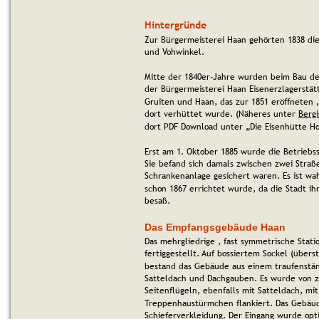
Hintergründe
Zur Bürgermeisterei Haan gehörten 1838 die
und Vohwinkel.
Mitte der 1840er-Jahre wurden beim Bau der
der Bürgermeisterei Haan Eisenerzlagerstätt
Gruiten und Haan, das zur 1851 eröffneten 
dort verhüttet wurde. (Näheres unter 
Bergi
dort PDF Download unter „Die Eisenhütte Ho
Erst am 1. Oktober 1885 wurde die Betriebs
Sie befand sich damals zwischen zwei Straß
Schrankenanlage gesichert waren. Es ist wa
schon 1867 errichtet wurde, da die Stadt ih
besaß.
Das Empfangsgebäude Haan
Das mehrgliedrige , fast symmetrische Stati
fertiggestellt. Auf 
bossiertem Sockel (überst
bestand das Gebäude aus einem 
traufenstä
Satteldach und Dachgauben. Es wurde von zw
Seitenflügeln, ebenfalls mit Satteldach, mi
Treppenhaustürmchen flankiert. Das Gebäude
Schieferverkleidung. Der Eingang wurde opti