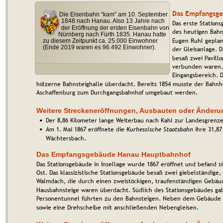
Das Empfangsg
Die Eisenbahn “kam” am 10. September 
1848 nach Hanau. Also 13 Jahre nach 
Das erste Station
der Eröffnung der ersten Eisenbahn von 
des heutigen Bahn
Nürnberg nach Fürth 1835. Hanau hatte 
Eugen Ruhl geplan
zu diesem Zeitpunkt ca. 25.000 Einwohner 
(Ende 2019 waren es 96.492 Einwohner).
der Gleisanlage. 
besaß zwei Pavillo
verbunden waren.
Eingangsbereich. 
hölzerne Bahnsteighalle überdacht. Bereits 1854 musste der Bahnh
Aschaffenburg zum Durchgangsbahnhof umgebaut werden.
Weitere Streckeneröffnungen, Ausbauten oder Änder
Der 8,86 Kilometer lange Weiterbau nach Kahl zur Landesgrenze
•
Am 1. Mai 1867 eröffnete die 
Kurhessische Staatsbahn
 ihre 31,8
•
.
Wächtersbach
Das Empfangsgebäude Hanau Hauptbahnhof
Das Stationsgebäude in Insellage wurde 1867 eröffnet und befand s
Ost. Das klassizistische Stationsgebäude besaß zwei giebelständige,
Walmdach, die durch einen zweistöckigen, traufenständigen Gebäu
Hausbahnsteige waren überdacht. Südlich des Stationsgebäudes gab
Personentunnel führten zu den Bahnsteigen. Neben dem Gebäude b
sowie eine Drehscheibe mit anschließenden Nebengleisen.