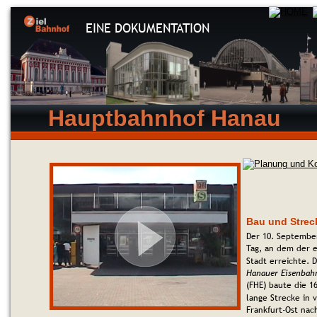
EINE DOKUMENTATION
Hauptbahnhof Hanau
Bau und Strec
Der 10. Septembe
Tag, an dem der e
Stadt erreichte. D
Hanauer Eisenbahn
(FHE) baute die 1
lange Strecke in 
Frankfurt-Ost nac