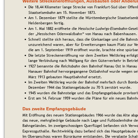
Weitere Streckeneröffnungen, Ausbauten oder Änder
Die 18,44 Kilometer lange Strecke von Frankfurt-Süd über Offen
•
Staatseisenbahn
 am 15. November 1873. 
Am 1. Dezember 1879 stellte die 
Württembergische Staatseisen
•
Heldenbergen fertig. 
Am 1. Mai 1882 eröffnete die 
Hessische Ludwigs-Eisenbahn-Gesel
•
der „Hessischen Odenwaldbahn“ von Hanau nach Babenhausen.
Schnell stellte sich heraus, dass die Gleisanlage und die Bahn
•
unzureichend waren, aber für Erweiterungen kaum Platz zur Ver
die am 1. September 1919 eröffnet wurde, brachte eine spürba
Die letzte Streckeneröffnung vor dem Zweiten Weltkrieg erfolgt
•
lange Verbindung nach Wolfgang für den Güterverkehr in Betr
1927 benannte die 
Reichsbahn
 den Bahnhof Hanau Ost in Hanau
•
Hanauer Bahnhof hervorgegangene Ostbahnhof wurde wegen sein
März 1913 gebauten Hauptbahnhof ersetzt.
Im Zweiten Weltkrieg wurde der Bahnhof mehrfach durch Bombe
•
Dezember 1944 das Stationsgebäude zu 70 % zerstört wurde.
1945 wurden die Bahnsteige und das Empfangsgebäude provisoris
•
Erst am 14. Februar 1959 wurden die Pläne für ein neues Bahnh
•
Das zweite Empfangsgebäude
Mit Eröffnung des neuen Stationsgebäudes 1966 wurde das Alte abge
das neue, mehrgliedrige Gebäude nach Lage und Fußbodenhöhe der
Bahngeländes. Im zweigeschossigen Querflügel befanden sich Verwa
Expressguthalle. Rechtwinklig dazu befand sich das Hauptgebäude m
Im Obergeschoss waren Büroräume entstanden. Die verglaste Schal