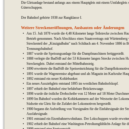
Die Gleisanlage bestand anfangs aus einem Hauptgleis mit einem Umfahrgleis 
Güterschuppen.
Der Bahnhof gehörte 1938 zur Rangklasse I.
Weitere Streckeneröffnungen, Ausbauten oder Änderungen
•
Am 15. Juli 1878 wurde die 4,48 Kilometer lange Teilstrecke zwischen Ha
Betrieb genommen. Nach Abschluss eines Staatsvertrags mit Württemberg w
Streckenteil der „Kinzigtalbahn“ nach Schiltach am 4. November 1886 in
Trennungsbahnhof.
•
1887 wurde die Speisungsanlage für die Dampfmaschinen fertiggestellt.
•
1888 verlegte die BadStB auf der 53 Kilometer langen Strecke zwischen Ha
Streckengleis. Dabei entstand der Mittelbahnsteig.
•
1890 erweiterte die BadStB die Speiseeinrichtung für die Dampflokomotiv
•
1891 wurde die Wagenremise abgebaut und als Magazin im Karlsruhe Hau
•
1892 entstand ein neuer Kohlebunker.
•
Ein neues Ausziehgleis entstand 1895 im westlichen Bahnhofskopf.
•
1897 erhielt der Bahnhof eine befahrbare Brückenwaage.
•
1898 wurde die östliche Drehscheibe von 12 Meter auf 18 Meter Durchmess
•
1899 Im Bahnhof wurden die Kohlekammern auf der Westseite der Lokomoti
Südseite ein Gleis für die Zufahrt der Lokomotiven hergestellt.
•
1900 begann die Aufstellung von Vorsignalen für die Einfahrsignale der St
Ausfahrsignale.
•
1901 entstand ein Eisenbahnerwohnhaus. Der Lokschuppen wurde erweiter
•
1902 erhielt der Bahnhof eine Washington-Petroliumglühlicht-Anlage für d
•
1909 entstand eine Speiseanstalt.