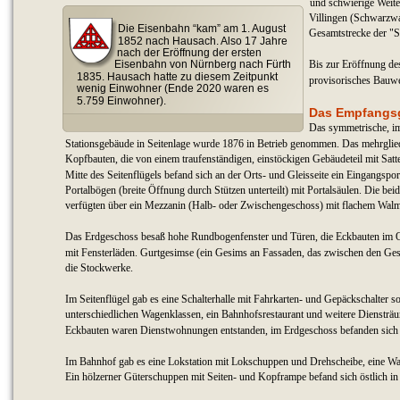
und schwierige Weite
Villingen (Schwarzwa
Die Eisenbahn “kam” am 1. August 
Gesamtstrecke der "
1852 nach Hausach. Also 17 Jahre 
nach der Eröffnung der ersten 
Bis zur Eröffnung de
Eisenbahn von Nürnberg nach Fürth 
1835. Hausach hatte zu diesem Zeitpunkt 
provisorisches Bauwe
wenig Einwohner (Ende 2020 waren es 
5.759 Einwohner).
Das Empfangs
Das symmetrische, im 
Stationsgebäude in Seitenlage wurde 1876 in Betrieb genommen. Das mehrglie
Kopfbauten, die von einem traufenständigen, einstöckigen Gebäudeteil mit Satt
Mitte des Seitenflügels befand sich an der Orts- und Gleisseite ein Eingangspor
Portalbögen (breite Öffnung durch Stützen unterteilt) mit Portalsäulen. Die be
verfügten über ein 
Mezzanin (Halb- oder Zwischengeschoss) mit flachem Wal
Das Erdgeschoss besaß hohe Rundbogenfenster und Türen, die Eckbauten im O
mit Fensterläden. Gurtgesimse (ein Gesims an Fassaden, das zwischen den Gesch
die Stockwerke.
Im Seitenflügel gab es eine Schalterhalle mit Fahrkarten- und Gepäckschalter s
unterschiedlichen Wagenklassen, ein Bahnhofsrestaurant und weitere Diensträ
Eckbauten waren Dienstwohnungen entstanden, im Erdgeschoss befanden sich 
Im Bahnhof gab es eine Lokstation mit Lokschuppen und Drehscheibe, eine Wa
Ein hölzerner Güterschuppen mit Seiten- und Kopframpe befand sich östlich in